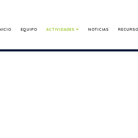
NICIO
EQUIPO
ACTIVIDADES
NOTICIAS
RECURS
os
Financiado con fondos del Gobierno de Aragón