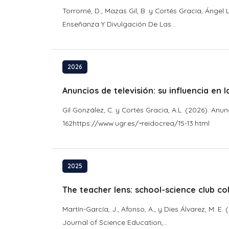
Torromé, D., Mazas Gil, B. y Cortés Gracia, Ángel
Enseñanza Y Divulgación De Las...
2026
Anuncios de televisión: su influencia en 
Gil González, C. y Cortés Gracia, A.L. (2026). Anu
162https://www.ugr.es/~reidocrea/15-13.html
2025
The teacher lens: school-science club co
Martín-García, J., Afonso, A., y Dies Álvarez, M. 
Journal of Science Education,...