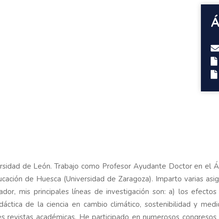
Á
versidad de León. Trabajo como Profesor Ayudante Doctor en el Á
ucación de Huesca (Universidad de Zaragoza). Imparto varias asi
ador, mis principales líneas de investigación son: a) los efecto
idáctica de la ciencia en cambio climático, sostenibilidad y me
es revistas académicas. He participado en numerosos congresos i